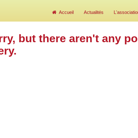
Accueil
Actualités
L'associatio
rry, but there aren't any p
ery.