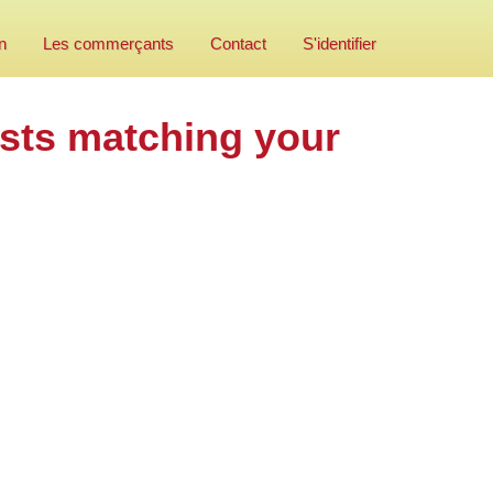
n
Les commerçants
Contact
S'identifier
osts matching your